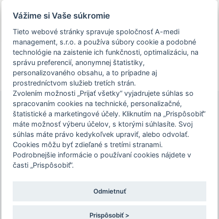
Prezeráte si stránku archivovaného a už
Vážime si Vaše súkromie
uskutočneného podujatia.
Tieto webové stránky spravuje spoločnosť A-medi
management, s.r.o. a používa súbory cookie a podobné
person_off
arrow_drop_down
technológie na zaistenie ich funkčnosti, optimalizáciu, na
správu preferencií, anonymnej štatistiky,
personalizovaného obsahu, a to prípadne aj
Toggle
prostredníctvom služieb tretích strán.
Podujatie IV. MARTINSKÝ ENDOSKOP je
navigation
Zvolením možnosti „Prijať všetky“ vyjadrujete súhlas so
určené len pre zdravotníckych
spracovaním cookies na technické, personalizačné,
pracovníkov. Pre pokračovanie na stránku
štatistické a marketingové účely. Kliknutím na „Prispôsobiť“
podujatia, potvrďte prosím, že ste
máte možnosť výberu účelov, s ktorými súhlasíte. Svoj
IV. MARTINSKÝ
súhlas máte právo kedykoľvek upraviť, alebo odvolať.
zdravotníckym pracovníkom, alebo zvoľte
ENDOSKOP
Cookies môžu byť zdieľané s tretími stranami.
možnosť "Nepokračovať na stránku
Podrobnejšie informácie o používaní cookies nájdete v
podujatia".
časti „Prispôsobiť“.
23. – 24. 10. 2025 | Hotel Victoria
celoštátna konferencia s medzinárodnou účasťou
Odmietnuť
Potvrdzujem a chcem pokračovať
Registrácia ešte nie je dostupná alebo už bola
ukončená.
Prispôsobiť >